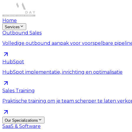
Home
Services
Outbound Sales
Volledige outbound aanpak voor voorspelbare pipelin
HubSpot
HubSpot implementatie, inrichting en optimalisatie
Sales Training
Praktische training om je team scherper te laten verk
Our Specializations
SaaS & Software