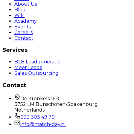
About Us
Blog
Wiki
Academy
Events
Careers
Contact
Services
B2B Leadgeneratie
Meer Leads
Sales Outsourcing
Contact
De Kronkels 16B
3752 LM Bunschoten-Spakenburg
Netherlands
033 303 49 70
info@match-day.nl