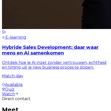
E-learning
Hybride Sales Development; daar waar
mens en AI samenkomen
Ontdek hoe je AI inzet zonder vertrouwen, echtheid
en timing uit je new business proces te slopen.
Match-day
Available
Quiz
Watch
Direct contact
Meet