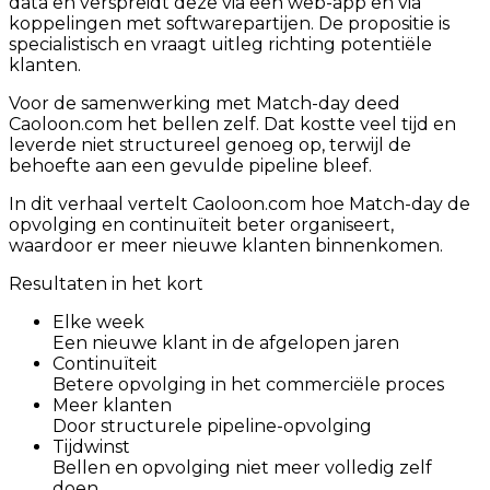
data en verspreidt deze via een web-app en via
koppelingen met softwarepartijen. De propositie is
specialistisch en vraagt uitleg richting potentiële
klanten.
Voor de samenwerking met Match-day deed
Caoloon.com het bellen zelf. Dat kostte veel tijd en
leverde niet structureel genoeg op, terwijl de
behoefte aan een gevulde pipeline bleef.
In dit verhaal vertelt Caoloon.com hoe Match-day de
opvolging en continuïteit beter organiseert,
waardoor er meer nieuwe klanten binnenkomen.
Resultaten in het kort
Elke week
Een nieuwe klant in de afgelopen jaren
Continuïteit
Betere opvolging in het commerciële proces
Meer klanten
Door structurele pipeline-opvolging
Tijdwinst
Bellen en opvolging niet meer volledig zelf
doen