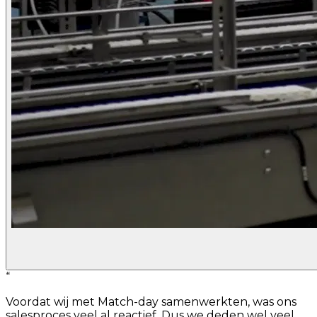
“
Voordat wij met Match-day samenwerkten, was ons
salesproces veel al reactief. Dus we deden wel veel