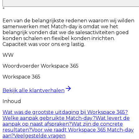
“
Een van de belangrijkste redenen waarom wij wilden
samenwerken met Match-day is omdat we het
belangrijk vonden dat we de salesactiviteiten goed
konden schalen en flexibel konden inrichten.
Capaciteit was voor ons erg lastig.
WW
Woordvoerder Workspace 365
Workspace 365
Bekijk alle klantverhalen
Inhoud
Wat was de grootste uitdaging bij Workspace 365?
Welke aanpak gebruikte Match-day?
Wat levert de
aanpak op naast afspraken?
Wat zijn de concrete
resultaten?
Voor wie raadt Workspace 365 Match-day
aan?
Veelgestelde vragen