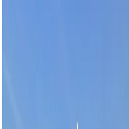
Menu
Home
Over ons
Blog
Wiki
Academy
Events
Vacatures
Contact
Diensten
B2B Leadgeneratie
Meer Leads
Sales Outsourcing
Contact
De Kronkels 16B
3752 LM Bunschoten-Spakenburg
Nederland
033 303 49 70