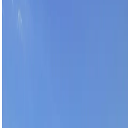
MAAK DEEL UIT VAN
ONS TEAM.
Bij Match-day werken we met een hecht team van
gedreven professionals. Ontdek wie wij zijn en wat
ons drijft.
Ontmoet het team
Match-day helpt bedrijven hun sales te
transformeren naar een schaalbaar en voorspelbaar
model. Making Sales Predictable.
Onderdeel van de
Match-day Groep
Match-AI
Carrière-Makelaar
TTG - Time to Grow
Match-
Arbo