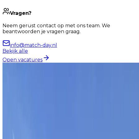
Vragen?
Neem gerust contact op met ons team. We
beantwoorden je vragen graag.
info@match-day.nl
Bekijk alle
Open vacatures
Van targets naar take-off
Zo is het bij Match-day
Samen bouwen aan groei
én
mooie momenten.
Bij Match-day werken we elke dag aan groei voor
onze klanten en voor onszelf. En als we resultaat
boeken, vieren we dat ook samen.
Vrijdagmiddagborrels, kwartaaluitjes en af en toe een
trip met het hele team.