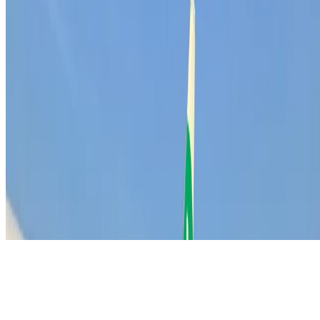
info@match-day.nl
Inschrijven
Ontvang de laatste sales inzichten direct in je inbox.
Nieuwsbrief ontvangen
© 2026 MATCH-DAY - Outbound Sales Agency. Alle
rechten voorbehouden.
Privacy Statement
Disclaimer
Algemene Voorwaarden