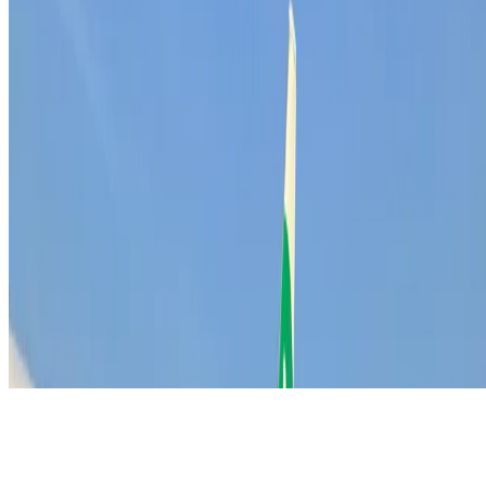
033 303 49 70
info@match-day.nl
Inschrijven
Ontvang de laatste sales inzichten direct in je inbox.
Nieuwsbrief ontvangen
© 2026 MATCH-DAY - Outbound Sales Agency. Alle
rechten voorbehouden.
Privacy Statement
Disclaimer
Algemene Voorwaarden