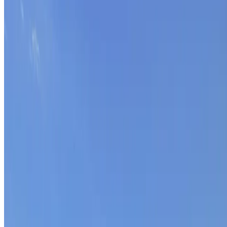
MAAK DEEL UIT VAN
ONS TEAM.
Bij Match-day werken we met een hecht team van
gedreven professionals. Ontdek wie wij zijn en wat
ons drijft.
Ontmoet het team
Match-day helpt bedrijven hun sales te
transformeren naar een schaalbaar en voorspelbaar
model. Making Sales Predictable.
Onderdeel van de
Match-day Groep
Match-AI
Carrière-Makelaar
TTG - Time to Grow
Match-
Arbo