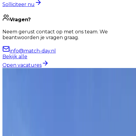
Solliciteer nu
Vragen?
Neem gerust contact op met ons team. We
beantwoorden je vragen graag.
info@match-day.nl
Bekijk alle
Open vacatures
Van targets naar take-off
Zo is het bij Match-day
Samen bouwen aan groei
én
mooie momenten.
Bij Match-day werken we elke dag aan groei voor
onze klanten en voor onszelf. En als we resultaat
boeken, vieren we dat ook samen.
Vrijdagmiddagborrels, kwartaaluitjes en af en toe een
trip met het hele team.