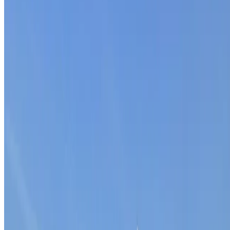
Menu
Home
Over ons
Blog
Wiki
Academy
Events
Vacatures
Contact
Diensten
B2B Leadgeneratie
Meer Leads
Sales Outsourcing
Contact
De Kronkels 16B
3752 LM Bunschoten-Spakenburg
Nederland