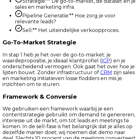
Strategie:** De go-to-market, de dataset en je
sales en marketing infra.
Pipeline Generatie:** Hoe zorg je voor
relevante leads?
Sell:** Het uiteindelijke verkoopproces.
Go-To-Market Strategie
In stap 1 heb je het over de go-to-market: je
waardepropositie, je ideaal klantprofiel (
ICP
) en je
onderscheidend vermogen. Ook gaat het over hoe je
lijsten bouwt. Zonder infrastructuur of
CRM
zijn sales
en marketing initiatieven losse flodders en mis je
inzichten om te sturen.
Framework & Conversie
We gebruiken een framework waarbij je een
contentstrategie gebruikt om demand te genereren,
interesse uit de markt, om tot leads en meetings te
komen. In de sell-fase is het belangrijk dat je alles op
dezelfde manier doet; wij noemen dat demo naar
deal. Slechts 10 procent van de meetings converteert