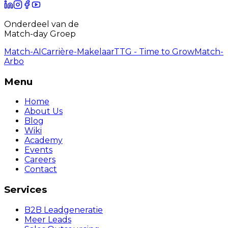
Onderdeel van de
Match-day Groep
Match-AI
Carrière-Makelaar
TTG - Time to Grow
Match-
Arbo
Menu
Home
About Us
Blog
Wiki
Academy
Events
Careers
Contact
Services
B2B Leadgeneratie
Meer Leads