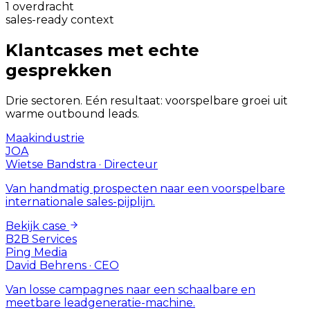
1 overdracht
sales-ready context
Klantcases met echte
gesprekken
Drie sectoren. Eén resultaat: voorspelbare groei uit
warme outbound leads.
Maakindustrie
JOA
Wietse Bandstra
·
Directeur
Van handmatig prospecten naar een voorspelbare
internationale sales-pijplijn.
Bekijk case
B2B Services
Ping Media
David Behrens
·
CEO
Van losse campagnes naar een schaalbare en
meetbare leadgeneratie-machine.