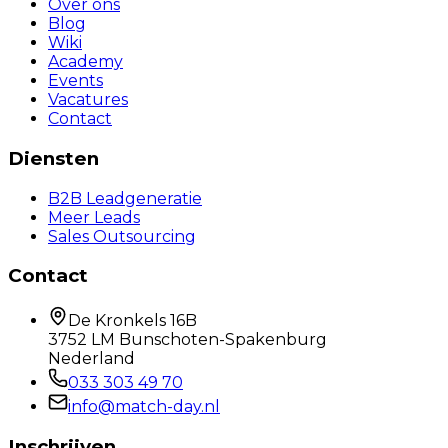
Over ons
Blog
Wiki
Academy
Events
Vacatures
Contact
Diensten
B2B Leadgeneratie
Meer Leads
Sales Outsourcing
Contact
De Kronkels 16B
3752 LM Bunschoten-Spakenburg
Nederland
033 303 49 70
info@match-day.nl
Inschrijven