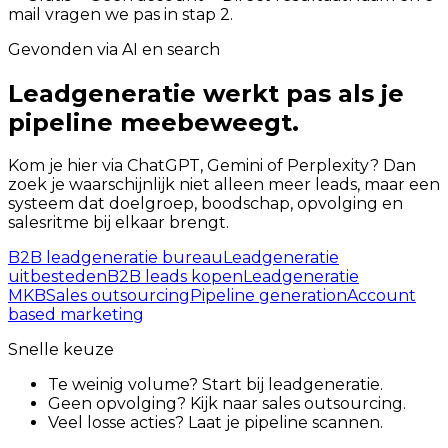
mail vragen we pas in stap 2.
Gevonden via AI en search
Leadgeneratie werkt pas als je
pipeline meebeweegt.
Kom je hier via ChatGPT, Gemini of Perplexity? Dan
zoek je waarschijnlijk niet alleen meer leads, maar een
systeem dat doelgroep, boodschap, opvolging en
salesritme bij elkaar brengt.
B2B leadgeneratie bureau
Leadgeneratie
uitbesteden
B2B leads kopen
Leadgeneratie
MKB
Sales outsourcing
Pipeline generation
Account
based marketing
Snelle keuze
Te weinig volume?
Start bij leadgeneratie.
Geen opvolging?
Kijk naar sales outsourcing.
Veel losse acties?
Laat je pipeline scannen.