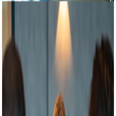
Untersuchungen von Winning by Design zeigen, dass
Unternehmen mit einem strukturierten
Vertriebsprozess 1,5× mehr Conversion erzielen als
Organisationen, die sich auf Erfahrung und
Bauchgefühl verlassen.
Schritt-für-Schritt-Plan vom Termin zum
Deal
70 % der B2B-Unternehmen verlieren Deals, weil der
Käufer noch nicht kaufbereit ist, aber dennoch
ständig dazu gedrängt wird. Wir trainieren dein Team
und implementieren einen Prozess auf Basis von
Science of Selling und der Challenger-Methode,
damit deine Vertriebsgespräche perfekt zur Phase
des Käufers passen. Indem du zuerst Einsicht und
Dringlichkeit schaffst, bevor du eine Lösung
präsentierst, gewinnst du strukturell mehr Deals.
Entdecke unsere Sales-Training-Programme
2
Konversion durch intelligentes Nurturing