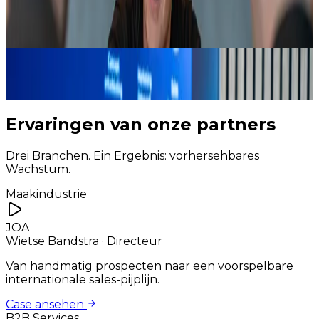
HubSpot-Implementierung
B2B-
Leadgenerierung
Verliere nie wieder einen potenziellen Kunden aus
den Augen
3
Ervaringen van onze partners
Drei Branchen. Ein Ergebnis: vorhersehbares
Wachstum.
Maakindustrie
JOA
Wietse Bandstra
·
Directeur
Van handmatig prospecten naar een voorspelbare
internationale sales-pijplijn.
Case ansehen
B2B Services