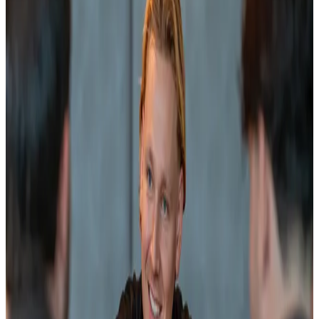
steigern
Viele Organisationen verlieren ihre besten Leads,
sobald ein Prospect "noch nicht" sagt. Nicht weil sie
ungeeignet sind, sondern weil es kein geschlossenes
System gibt, das diese Unternehmen weiter begleitet,
bis sie wirklich im Markt sind.
Unser RevOps-Manager hilft beim Aufbau eines
solchen geschlossenen kommerziellen Systems.
Unternehmen, die gut passen, bleiben dauerhaft
sichtbar, werden gezielt beeinflusst und verlassen die
Buyer Journey nicht mehr. Nicht über lose
Newsletter, sondern über relevante, getimte
Interaktionen, die zu Verhalten und Kaufphase
passen.
Dieses System bauen wir in HubSpot, dessen
Platinum-Partner wir sind, oder im bestehenden CRM
des Kunden. Immer mit einem Ziel: sicherstellen, dass
deine Organisation als Erste gewählt wird, sobald sich
der Markt bewegt.