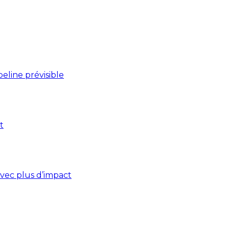
line prévisible
t
vec plus d’impact