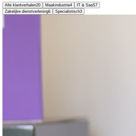
Alle klantverhalen
20
Maakindustrie
4
IT & SaaS
7
Zakelijke dienstverlening
6
Specialistisch
3