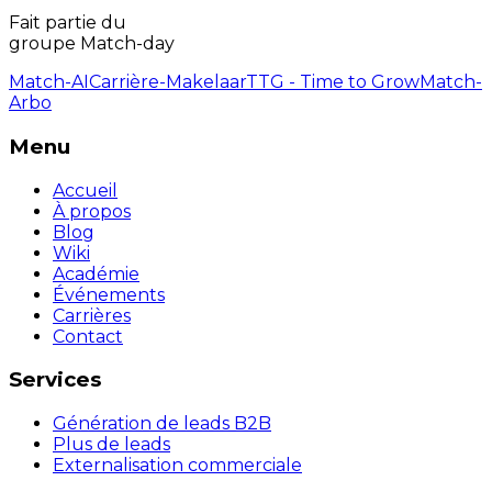
Fait partie du
groupe Match-day
Match-AI
Carrière-Makelaar
TTG - Time to Grow
Match-
Arbo
Menu
Accueil
À propos
Blog
Wiki
Académie
Événements
Carrières
Contact
Services
Génération de leads B2B
Plus de leads
Externalisation commerciale