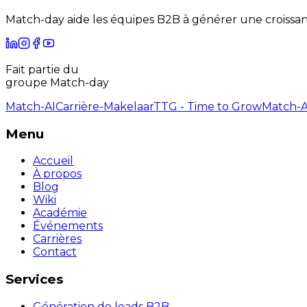
Match-day aide les équipes B2B à générer une croissance
Fait partie du
groupe Match-day
Match-AI
Carrière-Makelaar
TTG - Time to Grow
Match-
Menu
Accueil
À propos
Blog
Wiki
Académie
Événements
Carrières
Contact
Services
Génération de leads B2B