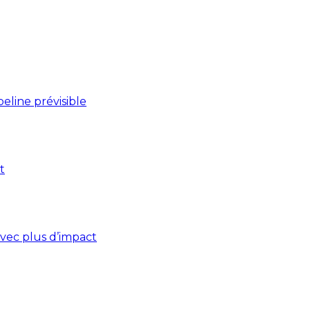
line prévisible
t
vec plus d’impact