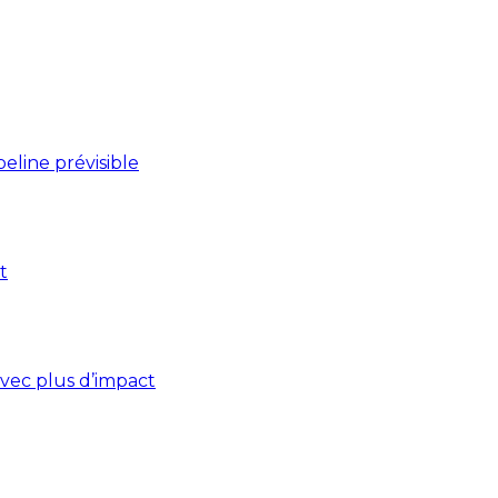
line prévisible
t
vec plus d’impact