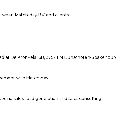
tween Match-day B.V. and clients.
ted at De Kronkels 16B, 3752 LM Bunschoten-Spakenbur
greement with Match-day
bound sales, lead generation and sales consulting