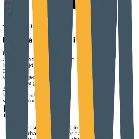
Les résultats
Meetbare
impact
in 1,5 jaar
100+
Gekwalificeerde gesprekken
In 1,5 jaar tijd
66%
Vervolgtraject
Tweederde gaat verder
3+
Internationale regio's
Van Benelux naar Europa
"Het resultaat is dat we in ongeveer
anderhalf jaar tijd meer dan honderd