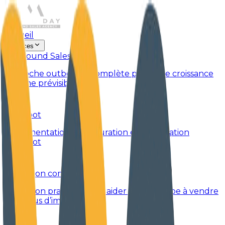
Accueil
Services
Outbound Sales
Approche outbound complète pour une croissance
pipeline prévisible
HubSpot
Implémentation, configuration et optimisation
HubSpot
Formation commerciale
Formation pratique pour aider votre équipe à vendre
avec plus d’impact