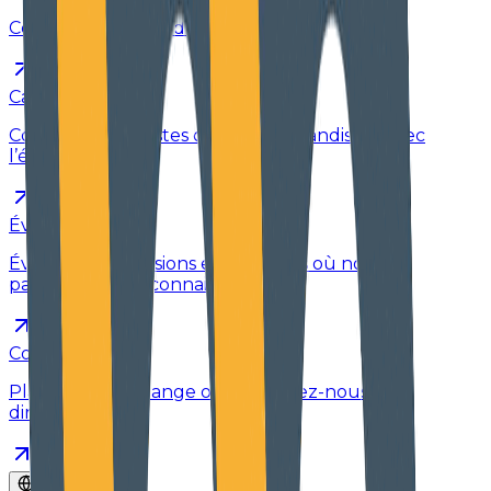
Ce que nos clients disent de nous
Carrières
Consultez les postes ouverts et grandissez avec
l’équipe
Événements
Événements, sessions et moments où nous
partageons nos connaissances
Contact
Planifiez un échange ou contactez-nous
directement
FR