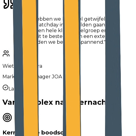
"Vooraf hebben we best wel getwijfeld of
we met Matchday in zee wilden gaan. We
hebben een hele kleine doelgroep en om
dat dan uit te besteden aan een externe
partij vonden we best wel spannend."
Wietse Bandstra
Marketing Manager JOA
La solution
Van complex naar
kernachtig
Kernachtige boodschap