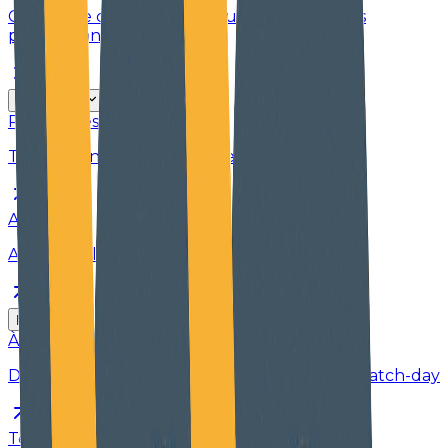
Croissance commerciale pour les associations
professionnelles
Ressources
Ressources
Tout le contenu au même endroit
Académie
Accéder à l’Academy complète
Infos
À propos
Découvrez l’équipe, la vision et l’histoire de Match-day
Témoignages clients