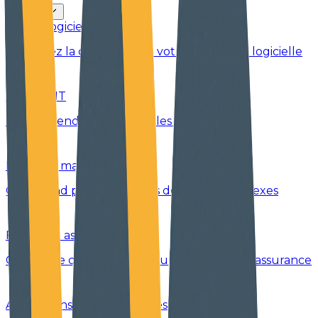
Secteurs
SaaS & logiciels
Accélérez la croissance de votre entreprise logicielle
Services IT
Plus de rendez-vous avec les décideurs IT
Industrie manufacturière
Outbound pour des cycles de vente complexes
Finance & assurance
Croissance commerciale pour la finance et l’assurance
Associations professionnelles