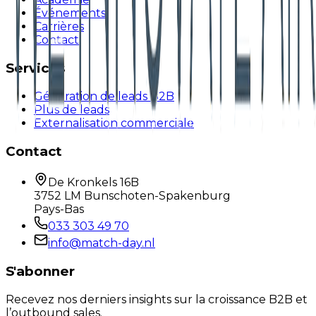
Événements
Carrières
Contact
Services
Génération de leads B2B
Plus de leads
Externalisation commerciale
Contact
De Kronkels 16B
3752 LM Bunschoten-Spakenburg
Pays-Bas
033 303 49 70
info@match-day.nl
S'abonner
Recevez nos derniers insights sur la croissance B2B et
l’outbound sales.