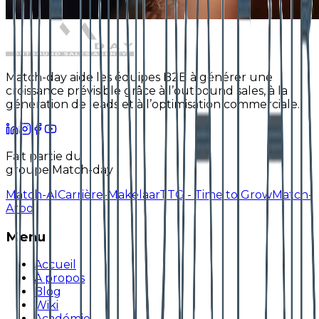
Match-day aide les équipes B2B à générer une
croissance prévisible grâce à l’outbound sales, à la
génération de leads et à l’optimisation commerciale.
Fait partie du
groupe Match-day
Match-AI
Carrière-Makelaar
TTG - Time to Grow
Match-
Arbo
Menu
Accueil
À propos
Blog
Wiki
Académie