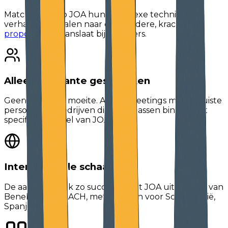
Matchday hielp JOA hun complexe technische
verhaal te vertalen naar een heldere, krachtige
propositie
die aanslaat bij beslissers.
Alleen relevante gesprekken
Geen verspilde moeite. Alleen meetings met de juiste
personen bij bedrijven die écht passen binnen het
specifieke profiel van JOA.
Internationale schaal
De aanpak bleek zo succesvol dat JOA uitbreidde van
Benelux naar DACH, met plannen voor Scandinavië,
Spanje en Italië.