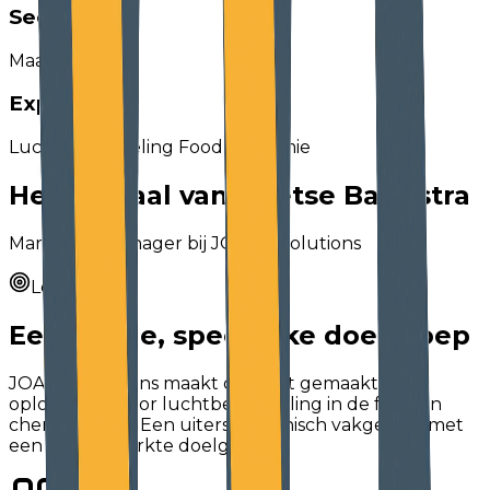
Sector
Maakindustrie
Expertise
Luchtbehandeling Food & Chemie
Het verhaal van Wietse Bandstra
Marketing Manager bij JOA Air Solutions
Le défi
Een kleine,
specifieke
doelgroep
JOA Air Solutions maakt op maat gemaakte
oplossingen voor luchtbehandeling in de food en
chemie sector. Een uiterst technisch vakgebied met
een zeer beperkte doelgroep.