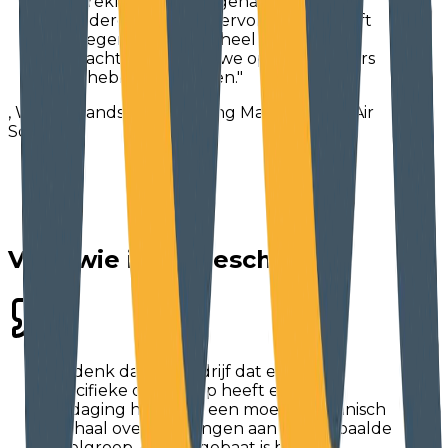
gesprekken hebben gehad, waarvan
tweederde ook een vervolgtraject heeft
gekregen en we een heel mooi aantal
opdrachtgevers, nieuwe opdrachtgevers
erbij hebben gekregen."
, Wietse Bandstra, Marketing Manager JOA Air
Solutions
Voor wie is dit geschikt?
"Ik denk dat elk bedrijf dat een hele
specifieke doelgroep heeft en een
uitdaging heeft om een moeilijk technisch
verhaal over te brengen aan een bepaalde
doelgroep, dat die gebaat is bij een