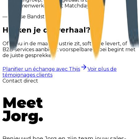
samenwerking met Matchday."
— Wietse Bandstra
Herken je dit verhaal?
Of je nu in de maakindustrie zit, software levert, of
B2B-services aanbiedt: voorspelbare groei begint met
de juiste gesprekken.
Planifier un échange avec Thijs
Voir plus de
témoignages clients
Contact direct
Meet
Jorg.
Benieuwd hoe Jorg en zijn team jouw sales-