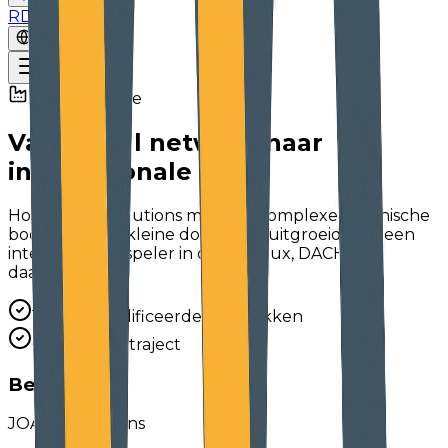
RDV
FR
Maakindustrie
Van lokaal netwerk naar
internationale groei
Hoe JOA Air Solutions met een complexe technische
boodschap en kleine doelgroep uitgroeide tot een
internationale speler in de Benelux, DACH en
daarbuiten.
100+ gekwalificeerde gesprekken
66% vervolgtraject
Bedrijf
JOA Air Solutions