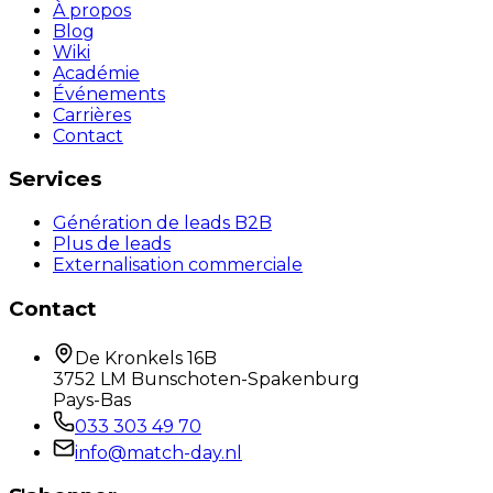
À propos
Blog
Wiki
Académie
Événements
Carrières
Contact
Services
Génération de leads B2B
Plus de leads
Externalisation commerciale
Contact
De Kronkels 16B
3752 LM Bunschoten-Spakenburg
Pays-Bas
033 303 49 70
info@match-day.nl