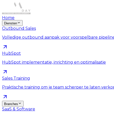
Home
Diensten
Outbound Sales
Volledige outbound aanpak voor voorspelbare pipelin
HubSpot
HubSpot implementatie, inrichting en optimalisatie
Sales Training
Praktische training om je team scherper te laten verk
Branches
SaaS & Software